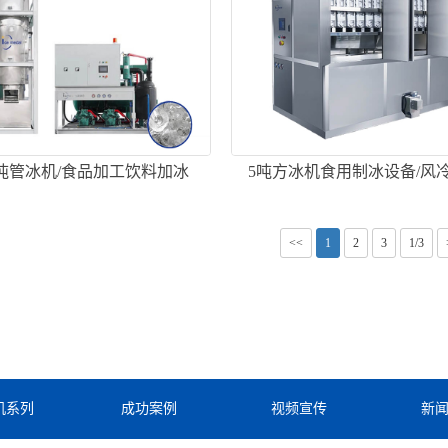
0吨管冰机/食品加工饮料加冰
5吨方冰机食用制冰设备/风
<<
1
2
3
1/3
机系列
成功案例
视频宣传
新