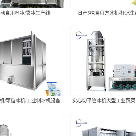
动食用杯冰/袋冰生产线
日产5吨食用方冰机/杯冰生
机/颗粒冰机/工业制冰机设备
实心切平管冰机大型工业蔬菜
渔船食用冰降温