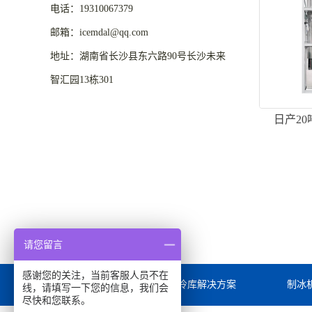
电话：19310067379
邮箱：icemdal@qq.com
地址：湖南省长沙县东六路90号长沙未来
智汇园13栋301
日产2
请您留言
感谢您的关注，当前客服人员不在
首页
冷库解决方案
制冰
线，请填写一下您的信息，我们会
尽快和您联系。