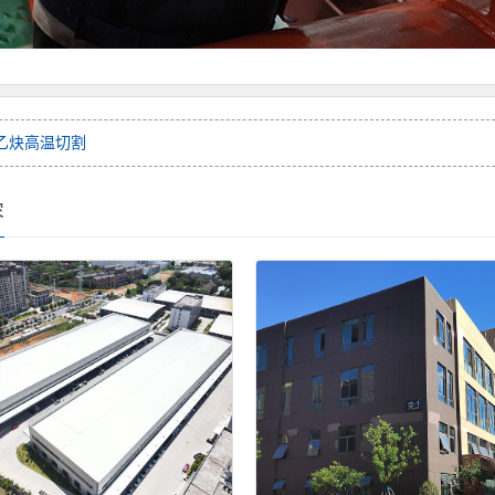
乙炔高温切割
容